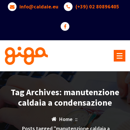
Skip
info@caldaie.eu
(+39) 02 80896405
to
content
Benvenuti nel mondo delle Caldaie a Gas -->> Pardo Servizi
Tag Archives: manutenzione
caldaia a condensazione
Home
::
Posts tagged "manutenzione caldaia a