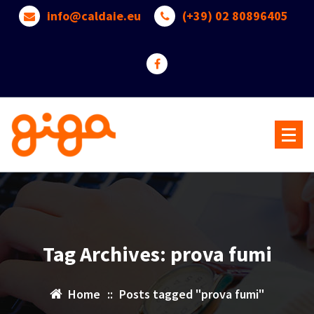
Skip
info@caldaie.eu
(+39) 02 80896405
to
content
Benvenuti nel mondo delle Caldaie a Gas -->> Pardo Servizi
Tag Archives: prova fumi
Home
::
Posts tagged "prova fumi"