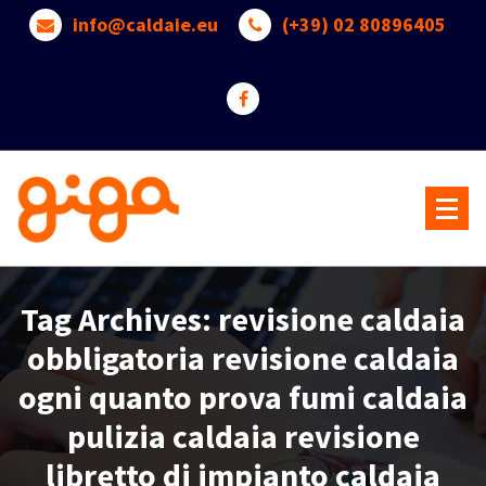
Skip
info@caldaie.eu
(+39) 02 80896405
to
content
Benvenuti nel mondo delle Caldaie a Gas -->> Pardo Servizi
Tag Archives: revisione caldaia
obbligatoria revisione caldaia
ogni quanto prova fumi caldaia
pulizia caldaia revisione
libretto di impianto caldaia