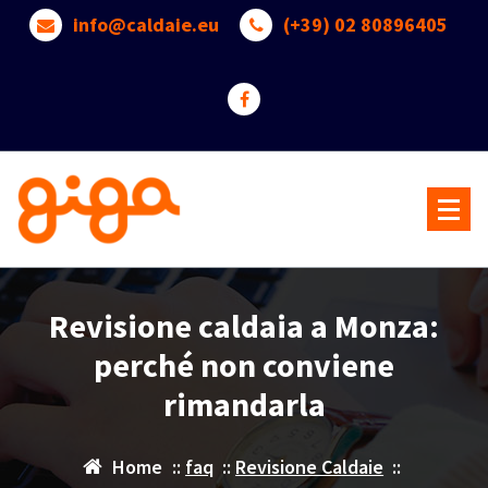
Skip
info@caldaie.eu
(+39) 02 80896405
to
content
Benvenuti nel mondo delle Caldaie a Gas -->> Pardo Servizi
Revisione caldaia a Monza:
perché non conviene
rimandarla
Home
::
faq
::
Revisione Caldaie
::