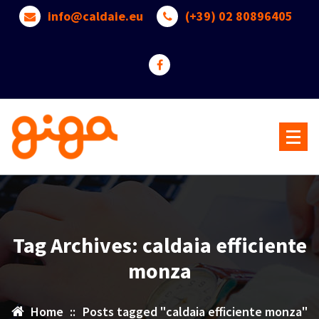
Skip
info@caldaie.eu
(+39) 02 80896405
to
content
Benvenuti nel mondo delle Caldaie a Gas -->> Pardo Servizi
Tag Archives: caldaia efficiente
monza
Home
::
Posts tagged "caldaia efficiente monza"